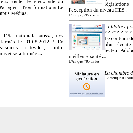
veux visiter le vieux site du
législation
Partager · Nos formations Le
l'exception du niveau HES .
mpus Médias.
L'Europe, 795 visites
solidaires p
?? ??? ??? ??
 Fête nationale suisse, nos
Le contenu de
 fermés le 01.08.2012 ! En
plus récente
cances estivales, notre
lecteur Adob
ouvet sera fermée
...
meilleure santé
...
L'Afrique, 795 visites
La chambre d
L'Amérique du Nord,