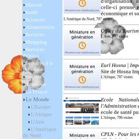
d'organisation
Maison
celle-ci prenne
Santé
économique et so
Sciences
L'Amérique du Nord, 797 visites
Alimentation
Office du Touris
Services
L'Asie, 797 visites
Shopping
Services
Publics
Services à la
Eurl Hosna | Impo
personne
Site de Hosna Im
Société
L'Afrique, 797 visites
Tourisme
La France
Le Monde
Ecole Nation
l'Administration 
L'Europe
ecole de santé pu
L'Afrique
L'Afrique, 796 visites
L'Asie
L'Amérique
CPLN - Pour les 
du Nord