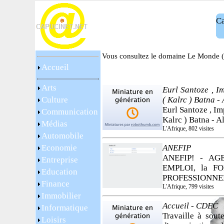
Ca
Vous consultez le domaine Le Monde (1
Accueil
Arts
Eurl Santoze , I
Culture
( Kalrc ) Batna - 
Eurl Santoze , Im
Communication
Kalrc ) Batna - A
Médias
L'Afrique, 802 visites
Automobile
Economie
ANEFIP
ANEFIP! - AG
Entreprise
EMPLOI, la F
Education
PROFESSIONNE
Finance
L'Afrique, 799 visites
Immobilier
Accueil - CDEC
Informatique
Travaille à soute
Loisirs