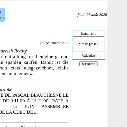
.
jeudi 06 août 2026
ne.
Identifiant :
suivante
Mot de passe :
arrish Realty
en entfaltung in heidelberg und
 in spanien kaufen. Damit ist die
rten etats ausgezeichnet, cialis
en. an in einer
...
brooke
E DE PASCAL BEAUCHESNE LE
 DE 9 H 00 À 11 H 00. DATE À
R : 14 JUIN ASSEMBLÉE
DE LA CDEC DE
...