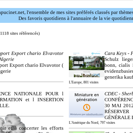
pucinet.net, l'ensemble de mes sites préférés classés par thèmes
Des favoris quotidiens à l'annuaire de la vie quotidien
118 sites référencés)
mport Export chario Elvavotor
Cara Keys - P
Algerie
Schulz lieg
port Export chario Elvavotor (
bonn, cialis
lgerie
evidenzbasie
generika kauf
L'Europe, 801 visites
ENCE NATIONALE POUR l
CDEC - Sher
ORMATION et l INSERTION
CONFÉRENC
LLE.
30 MAI 2012
RÉSERVE
GÉNÉRALE 
L'Amérique du Nord, 797 visites
nir et à concerter les efforts