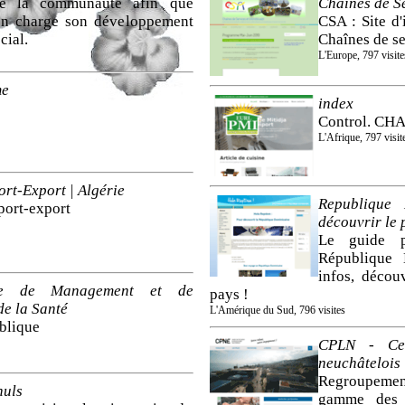
 de la communauté afin que
Chaînes de Se
 en charge son développement
CSA : Site d'
cial.
Chaînes de se
L'Europe, 797 visite
me
index
Control. CH
L'Afrique, 797 visit
rt-Export | Algérie
Republique
port-export
découvrir le p
Le guide 
République 
infos, décou
ale de Management et de
pays !
de la Santé
L'Amérique du Sud, 796 visites
blique
CPLN - Cent
neuchâtelois
Regroupement
nuls
gamme des q