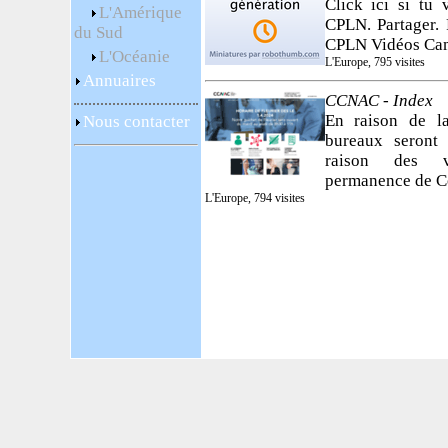
Click ici si tu 
L'Amérique
CPLN. Partager. 
du Sud
CPLN Vidéos Ca
L'Océanie
L'Europe, 795 visites
Annuaires
CCNAC - Index
En raison de la
Nous contacter
bureaux seront
raison des va
permanence de C
L'Europe, 794 visites