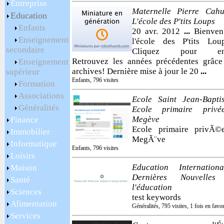
Entreprise
Maternelle Pierre Cahu
Education
L'école des P'tits Loups
Enfants
20 avr. 2012
...
Bienven
Enseignement
l'école des P'tits Lou
secondaire
Cliquez pour entr
Retrouvez les années précédentes grâce
Enseignement
archives! Dernière mise à jour le 20
...
supérieur
Enfants, 796 visites
Formation
Associations
Ecole Saint Jean-Baptis
Généralités
Ecole primaire priv
Megève
Finance
Ecole primaire privÃ
Immobilier
MegÃ¨ve
Informatique
Enfants, 796 visites
Loisirs
Education Internation
Maison
Dernières Nouvelles
Santé
l'éducation
Sciences
test keywords
Alimentation
Généralités, 795 visites, 1 fois en favor
Services