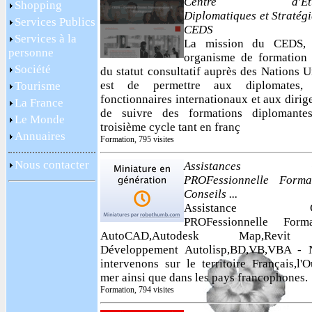
Centre d'Étu
Shopping
Diplomatiques et Stratég
Services Publics
CEDS
Services à la
La mission du CEDS, 
personne
organisme de formation 
Société
du statut consultatif auprès des Nations U
est de permettre aux diplomates,
Tourisme
fonctionnaires internationaux et aux dirig
La France
de suivre des formations diplomante
Le Monde
troisième cycle tant en franç
Annuaires
Formation, 795 visites
Nous contacter
Assistances 
PROFessionnelle Format
Conseils ...
Assistance 
PROFessionnelle Forma
AutoCAD,Autodesk Map,Revi
Développement Autolisp,BD,VB,VBA - 
intervenons sur le territoire Français,l'O
mer ainsi que dans les pays francophones.
Formation, 794 visites