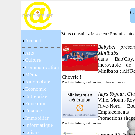
Ca
Vous consultez le secteur Produits laiti
Accueil
Babybel présen
Arts
Minibabs
dans Bab'City
Culture
incroyable de
Communication
Minibabs : Alf'R
Médias
Chèvric !
Automobile
Produits laitiers, 794 visites, 1 fois en favori
Economie
Ahys Yogourt Gl
Entreprise
Ville. Mount-Roy
Education
Rive-Nord. Bo
Finance
Emplacements
Immobilier
Promotions shap
Produits laitiers, 790 visites
Informatique
Loisirs
groupe AB Techn