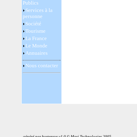
Publics
Services à la
personne
Société
Tourisme
La France
Le Monde
Annuaires
Nous contacter
généré par hortensys v1.0 © Masi Technologies 2005