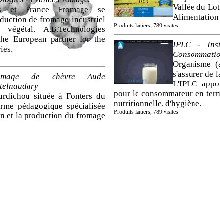
Vallée du Lo
ies et France Fromage se
Alimentation
oduction de fromage industriel
Produits laitiers, 789 visites
végétal. A.B.Technologies
the European partner for the
IPLC - Inst
ies.
Consommation
Organisme (
s'assurer de 
romage de chèvre Aude
L'IPLC appo
telnaudary
pour le consommateur en terme
rdichou située à Fonters du
nutritionnelle, d'hygiène.
erme pédagogique spécialisée
Produits laitiers, 789 visites
on et la production du fromage