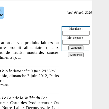
.
jeudi 06 août 2026
ne.
Identifiant :
Mot de passe :
cation de vos produits laitiers ou
utre produit alimentaire ( eaux
jus de fruits, moutarde, sauces
diments?),
...
it bio le dimanche 3 juin 2012////
it bio, dimanche 3 juin 2012, Petits
erme.
 visites
 Le Lait de la Vallée du Lot
urs · Carte des Producteurs · On
· Notre Lait · Découvrez le Lait