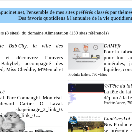
pucinet.net, l'ensemble de mes sites préférés classés par thèmes
Des favoris quotidiens à l'annuaire de la vie quotidien
ers (8 sites), du domaine Alimentation (139 sites référencés)
te Bab'City, la ville des
DAMY.fr
Pour la fabri
, et découvrez l'univers
pour tout a
 Babybel, accompagné des
minérales, 
ed, Miss Cheddie, M'Mental et
liquides, con
Produits laitiers, 790 visites
////Fête du la
acé
La fête du la
al. Parc Connaught. Montréal.
déj bio à la f
ulevard Cartier O. Laval.
Produits laitiers, 790
 shapeimage_2_link_0.
eimage_3_link_0
...
CantAveyLot -
Nos Producte
se présente 
ologies - France Fromage