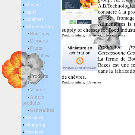
Maison
A.B.Technolog
Santé
consacre à la pr
et de fromage 
Sciences
Alimentaires is 
Alimentation
supply of cheeses for Food industr
Boissons
Produits laitiers, 789 visites, 1 fois en favori
Desserts
Production f
Fruits
Carcassonne Cas
Légumes
La ferme de Bou
Produits
Razes est une f
artisanaux
dans la fabricati
Produits
de chèvres.
laitiers
Produits laitiers, 789 visites
Viande
Autres
produits
Généralités
Services
Shopping
Services