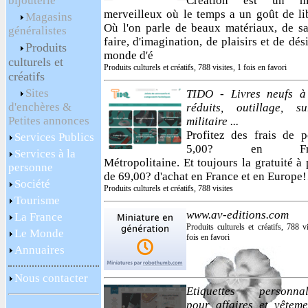
bijouterie
Création est un m
merveilleux où le temps a un goût de lib
Magasins
Où l'on parle de beaux matériaux, de sa
généralistes
faire, d'imagination, de plaisirs et de dés
Produits
monde d'é
culturels et
Produits culturels et créatifs, 788 visites, 1 fois en favori
créatifs
Sites
TIDO - Livres neufs à
d'enchères &
réduits, outillage, su
Petites annonces
militaire ...
Profitez des frais de p
Services Publics
5,00? en Fra
Services à la
Métropolitaine. Et toujours la gratuité à 
personne
de 69,00? d'achat en France et en Europe!
Société
Produits culturels et créatifs, 788 visites
Tourisme
www.av-editions.com
La France
Produits culturels et créatifs, 788 vi
Le Monde
fois en favori
Annuaires
Nous contacter
Etiquettes personnal
pour affaires et vêteme