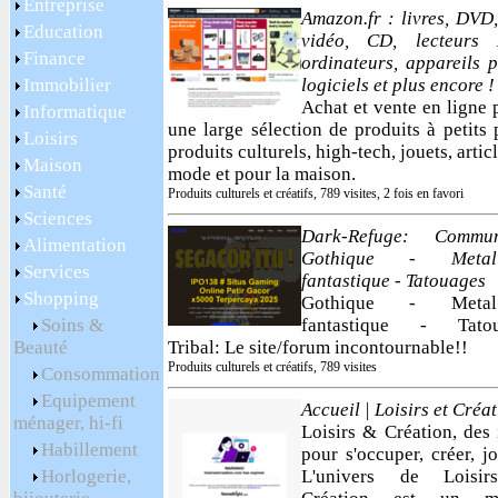
Entreprise
Amazon.fr : livres, DVD,
Education
vidéo, CD, lecteurs
Finance
ordinateurs, appareils p
Immobilier
logiciels et plus encore !
Achat et vente en ligne 
Informatique
une large sélection de produits à petits 
Loisirs
produits culturels, high-tech, jouets, artic
Maison
mode et pour la maison.
Santé
Produits culturels et créatifs, 789 visites, 2 fois en favori
Sciences
Dark-Refuge: Commun
Alimentation
Gothique - Met
Services
fantastique - Tatouages
Shopping
Gothique - Met
Soins &
fantastique - Tatou
Beauté
Tribal: Le site/forum incontournable!!
Produits culturels et créatifs, 789 visites
Consommation
Equipement
Accueil | Loisirs et Créa
ménager, hi-fi
Loisirs & Création, des 
Habillement
pour s'occuper, créer, j
Horlogerie,
L'univers de Loisi