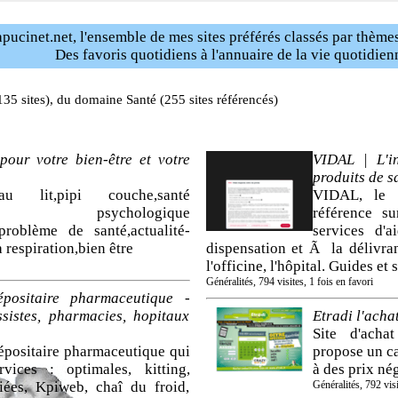
pucinet.net, l'ensemble de mes sites préférés classés par thèmes
Des favoris quotidiens à l'annuaire de la vie quotidien
135 sites), du domaine Santé (255 sites référencés)
pour votre bien-être et votre
VIDAL | L'i
produits de s
 au lit,pipi couche,santé
VIDAL, le s
état psychologique
référence s
,problème de santé,actualité-
services d'
a respiration,bien être
dispensation et Ã la délivra
l'officine, l'hôpital. Guides et
Généralités, 794 visites, 1 fois en favori
ositaire pharmaceutique -
ssistes, pharmacies, hopitaux
Etradi l'acha
Site d'acha
épositaire pharmaceutique qui
propose un ca
vices : optimales, kitting,
à des prix né
iées, Kpiweb, chaî du froid,
Généralités, 792 visi