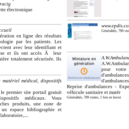
uracig
ette électronique
www.epdis.c
ccueil
Généralités, 790 visi
ération en ligne des résultats
ologie par les patients. Les
ctent avec leur identifiant et
se et ils ont accès Ã leur
A.W.Ambulanc
ère totalement sécurisée. Ils
A.W.Ambulan
pour votre
d'ambulances
matériel médical, dispositifs
d'ambulances
Reprise d'ambulances - Expe
e premier site portail gratuit
véhicule sanitaire et matér
ispositifs médicaux. Vous
Généralités, 789 visites, 1 fois en favori
iches produits, une zone de
 un espace bibliographie et
aboratoire,....