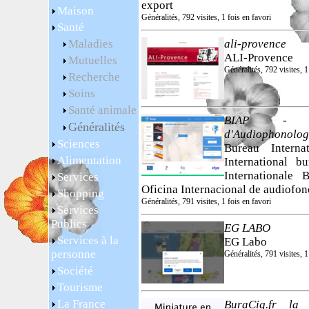
export
Maison
Généralités, 792 visites, 1 fois en favori
Santé
Maladies
ali-provence
ALI-Provence
Mutuelles
Généralités, 792 visites, 1
Recherche
Soins
Santé animale
BIAP - Bu
Généralités
d'Audiophonolog
Sciences
Bureau Interna
Alimentation
International b
Internationale
Services
Oficina Internacional de audiofon
Shopping
Généralités, 791 visites, 1 fois en favori
Services
Publics
EG LABO
Services à la
EG Labo
personne
Généralités, 791 visites, 1
Société
Tourisme
La France
BuraCig.fr la