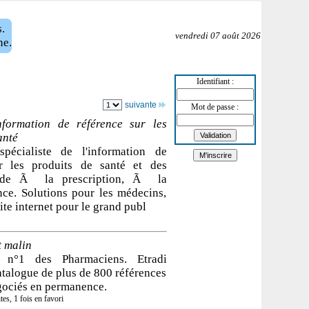
.
vendredi 07 août 2026
ne.
Identifiant :
suivante
Mot de passe :
nformation de référence sur les
anté
pécialiste de l'information de
ur les produits de santé et des
aide Ã la prescription, Ã la
nce. Solutions pour les médecins,
 site internet pour le grand publ
t malin
t n°1 des Pharmaciens. Etradi
talogue de plus de 800 références
gociés en permanence.
tes, 1 fois en favori