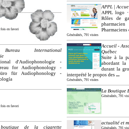
APPL | Accue
APPL logo ·
Rôles de ga
pharmacien
 fois en favori
Pharmaciens 
Généralités, 791 visites
Accueil - Ass
reau International
Québec
ie
Suite à la p
tional d'Audiophonologie -
abordant la
ureau for Audiophonology -
durant la gr
 Büro für Audiophonology -
interprété le propos des
...
ología
Généralités, 791 visites
La Boutique 
Généralités, 791 visi
 fois en favori
actualité et 
 boutique de la cigarette
Généralités, 791 visi