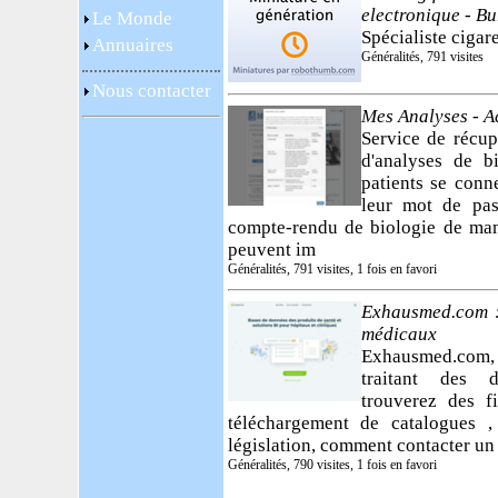
electronique - B
Le Monde
Spécialiste cigar
Annuaires
Généralités, 791 visites
Nous contacter
Mes Analyses - A
Service de récup
d'analyses de bi
patients se conne
leur mot de pas
compte-rendu de biologie de mani
peuvent im
Généralités, 791 visites, 1 fois en favori
Exhausmed.com : 
médicaux
Exhausmed.com, l
traitant des d
trouverez des f
téléchargement de catalogues ,
législation, comment contacter un l
Généralités, 790 visites, 1 fois en favori