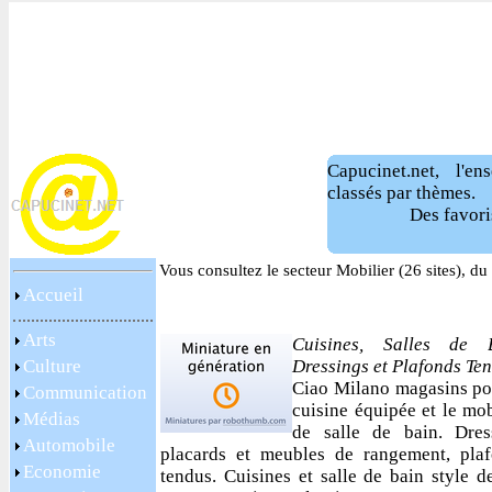
Capucinet.net, l'e
classés par thèmes.
Des favori
Vous consultez le secteur Mobilier (26 sites), d
Accueil
Arts
Cuisines, Salles de B
Culture
Dressings et Plafonds Te
Ciao Milano magasins po
Communication
cuisine équipée et le mob
Médias
de salle de bain. Dres
Automobile
placards et meubles de rangement, pla
Economie
tendus. Cuisines et salle de bain style d