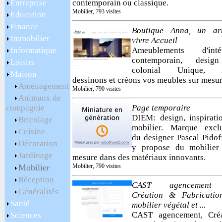
Entreprise
contemporain ou classique.
Mobilier, 793 visites
Education
Finance
Boutique Anna, un ar
Immobilier
vivre Accueil
Informatique
Ameublements d'intér
contemporain, desi
Loisirs
colonial Unique, 
Maison
dessinons et créons vos meubles sur mesur
Aménagement
Mobilier, 790 visites
Animaux de
compagnie
Page temporaire
DIEM: design, inspirati
Bricolage
mobilier. Marque exclu
Cuisine
du designer Pascal Pidof
Décoration
y propose du mobilier 
Jardinage
mesure dans des matériaux innovants.
Mobilier
Mobilier, 790 visites
Réception
CAST agencement
Généralités
Création & Fabricatio
Santé
mobilier végétal et ...
CAST agencement, Créa
Sciences