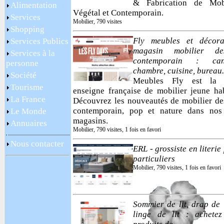
& Fabrication de Mobi
Alimentation
Végétal et Contemporain.
Services
Mobilier, 790 visites
Shopping
Fly meubles et décorat
Services Publics
magasin mobilier des
Services à la
contemporain : can
personne
chambre, cuisine, bureau.
Société
Meubles Fly est la 
Tourisme
enseigne française de mobilier jeune hab
La France
Découvrez les nouveautés de mobilier de
contemporain, pop et nature dans nos
Le Monde
magasins.
Annuaires
Mobilier, 790 visites, 1 fois en favori
Nous contacter
ERL - grossiste en literie
particuliers
Mobilier, 790 visites, 1 fois en favori
Sommier de lit, drap de l
linge de lit : achetez