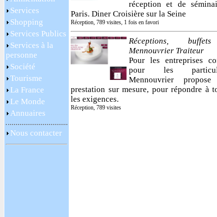
réception et de sémina
Services
Paris. Diner Croisière sur la Seine
Shopping
Réception, 789 visites, 1 fois en favori
Services Publics
Réceptions, buffe
Services à la
Mennouvrier Traiteur
personne
Pour les entreprises c
Société
pour les particuli
Tourisme
Mennouvrier propose
prestation sur mesure, pour répondre à t
La France
les exigences.
Le Monde
Réception, 789 visites
Annuaires
Nous contacter