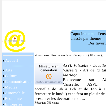
Capucinet.net, l'e
classés par thèmes.
Des favori
Vous consultez le secteur Réception (10 sites), 
Accueil
ASVL Vaisselle - Locati
Arts
Vaisselle - Art de la ta
Mariage ...
Culture
Bienvenue sur AS
Communication
Vaisselle. ASVL 
Médias
accueille de 9h à 12h et de 14h à 1
Automobile
fermeture le lundi ) et se fera un plaisir de
Economie
présenter les décorations de
...
Réception, 791 visites
Entreprise