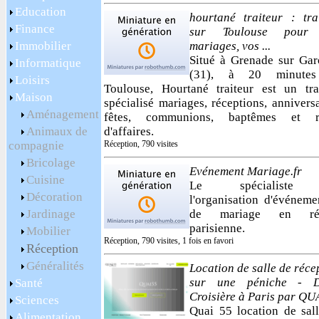
Education
hourtané traiteur : tra
Finance
sur Toulouse pour
Immobilier
mariages, vos ...
Situé à Grenade sur Ga
Informatique
(31), à 20 minute
Loisirs
Toulouse, Hourtané traiteur est un tra
Maison
spécialisé mariages, réceptions, anniversa
Aménagement
fêtes, communions, baptêmes et r
Animaux de
d'affaires.
compagnie
Réception, 790 visites
Bricolage
Evénement Mariage.fr
Cuisine
Le spécialiste
Décoration
l'organisation d'événeme
Jardinage
de mariage en ré
parisienne.
Mobilier
Réception, 790 visites, 1 fois en favori
Réception
Généralités
Location de salle de réce
sur une péniche - D
Santé
Croisière à Paris par QU
Sciences
Quai 55 location de sal
Alimentation