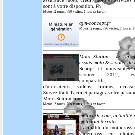
assurance moto, crédit moto et services
sont à votre disposition. Ph
Motos, 2 roues, 790 visites, 1 fois en favori
ajm-concept.fr
Motos, 2 roues, 790 visites, 1 fois en f
Moto Station - le 1er g
essais moto & scooter du 
Scoops et nouveautés 
scooter 2012, ess
comparatifs, a
d'utilisateurs, vidéos, forums, occasio
Suivez toute l'actu et partagez votre passio
Moto-Station.com
Motos, 2 roues, 790 visites, 1 fois en favori
motoverte.com, actualité 
moto tout terrain
L'actualite du motocross 
supercross en photo