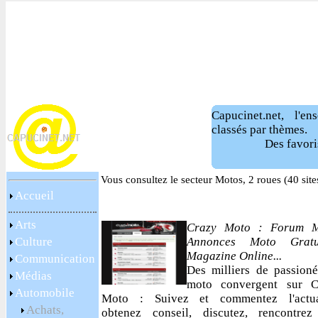
Capucinet.net, l'e
classés par thèmes.
Des favori
Vous consultez le secteur Motos, 2 roues (40 sit
Accueil
Arts
Crazy Moto : Forum M
Culture
Annonces Moto Gratui
Magazine Online...
Communication
Des milliers de passion
Médias
moto convergent sur C
Automobile
Moto : Suivez et commentez l'actual
Achats,
obtenez conseil, discutez, rencontrez