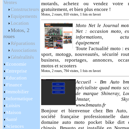
Ventes
motards, achetez ou vendez votre 
Constructeurs
gratuitement, et bien plus encore !
Motos, 2 roues, 810 visites, 1 fois en favori
Equipements
Location
Moto Net le Journal mot
Motos, 2
Net : occasion moto, es
roues
informations, actua
équipement
Réparations
Toute l'actualité moto : es
Associations
sport, motogp, nouveautés, sécurité rout
Généralités
business, reportages, annonces, occas
Economie
motos et scooters
Entreprise
Motos, 2 roues, 794 visites, 1 fois en favori
Education
Accueil - Bm Auto bm
Finance
spécialiste quad moto sc
Immobilier
de marque Shineray, Lon
Informatique
Jmstar, Skyt
www.bmauto.fr
Loisirs
Bonjour et bienvenue chez Bm Auto,
Maison
société française professionnelle dan
Santé
domaine auto moto pocket bike dirt 
Sciences
chinois. Bmauto est installée en Norma