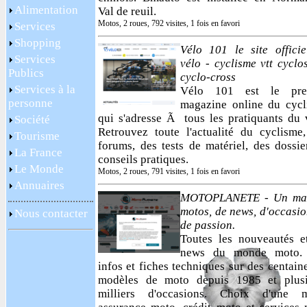
Alimentation
Val de reuil.
Motos, 2 roues, 792 visites, 1 fois en favori
Services
Shopping
Vélo 101 le site offici
Services
vélo - cyclisme vtt cyclo
Publics
cyclo-cross
Services à la
Vélo 101 est le pre
personne
magazine online du cycl
qui s'adresse Ã tous les pratiquants du 
Société
Retrouvez toute l'actualité du cyclisme
Tourisme
forums, des tests de matériel, des dossie
La France
conseils pratiques.
Le Monde
Motos, 2 roues, 791 visites, 1 fois en favori
Annuaires
MOTOPLANETE - Un ma
motos, de news, d'occasio
Nous contacter
de passion.
Toutes les nouveautés e
news du monde moto.
infos et fiches techniques sur des centain
modèles de moto depuis 1985 et plusi
milliers d'occasions. Choix d'une m