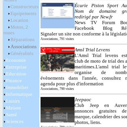
Écurie Piston Sport Au
Constructeurs
Nom de domaine gra
Equipements
redirigé par New.fr
Location
News TV Forum Boo
Motos, 2
Facebook Blog Rés
roues
Signaler un site non conforme à la législati
Réparations
Associations, 791 visites
Associations
Amsl Trial Levens
Généralités
L'Amsl Trial levens es
Economie
club de moto de trial des 
maritimes.L'amsl trial l
Entreprise
organise de nombr
Education
évènements dans l'année, consultez n
Finance
agenda pour plus d'information
Immobilier
Associations, 790 visites
Informatique
Jeepaoc
Loisirs
Club Jeep en Auver
Maison
annonces gratuites d
Santé
marque, calendrier des sor
Sciences
photos, liens.