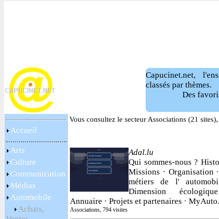
Capucinet.net, l'e
classés par thèmes.
Des favori
Vous consultez le secteur Associations (21 sites
Accueil
Arts
Adal.lu
Culture
Qui sommes-nous ? Histo
Missions · Organisation 
Communication
métiers de l' automobi
Médias
Dimension écologiq
Automobile
Annuaire · Projets et partenaires · MyAuto
Achats,
Associations, 794 visites
Ventes