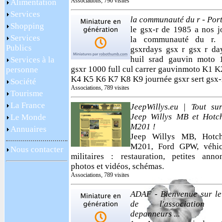
Associations, 790 visites
Alimentation
Services
la communauté du r - Port
Shopping
le gsx-r de 1985 a nos j
Services
la communauté du r. 
Publics
gsxrdays gsx r gsx r da
huil srad gauvin moto 
Services à la
gsxr 1000 full cul carrer gauvinmoto K1 
personne
K4 K5 K6 K7 K8 K9 journée gsxr sert gsx-
Société
Associations, 789 visites
Tourisme
La France
JeepWillys.eu | Tout su
Jeep Willys MB et Hotch
Le Monde
M201 !
Annuaires
Jeep Willys MB, Hotch
M201, Ford GPW, véhic
Nous contacter
militaires : restauration, petites anno
photos et vidéos, schémas.
Associations, 789 visites
ADAF - Bienvenue sur le
de l'association 
depanneurs ...