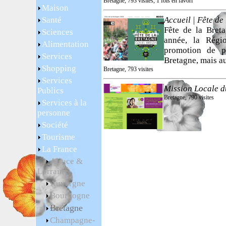
Bretagne, 793 visites, 1 fois en favori
Maison
Santé
Accueil | Fête de
Fête de la Bret
Sciences
année, la Régi
Alimentation
promotion de 
Services
Bretagne, mais au
Shopping
Bretagne, 793 visites
Services
Mission Locale d
Publics
Bretagne, 790 visites
Services à la
personne
Société
Tourisme
La France
Alsace &
Lorraine
Auvergne
Bourgogne
Bretagne
Champagne-