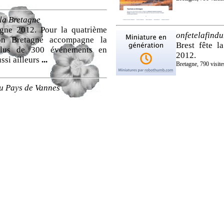
 la Bretagne
agne 2012. Pour la quatrième
onfetelafind
on Bretagne accompagne la
Brest fête 
plus de 300 événements en
2012.
ssi ailleurs
...
Bretagne, 790 visite
u Pays de Vannes