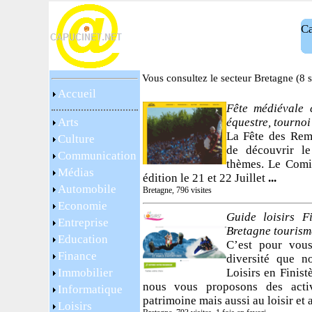
Ca
Vous consultez le secteur Bretagne (8 s
Accueil
Fête médiévale 
Arts
équestre, tournoi 
La Fête des Rem
Culture
de découvrir l
Communication
thèmes. Le Comi
Médias
édition le 21 et 22 Juillet
...
Automobile
Bretagne, 796 visites
Economie
Guide loisirs F
Entreprise
Bretagne tourisme
Education
C’est pour vous
Finance
diversité que n
Immobilier
Loisirs en Finist
nous vous proposons des activ
Informatique
patrimoine mais aussi au loisir et 
Loisirs