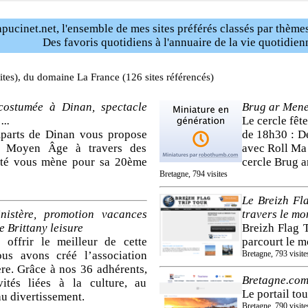
pucinet.net, l'ensemble de mes sites préférés classés par thèmes
Des favoris quotidiens à l'annuaire de la vie quotidien
ites), du domaine La France (126 sites référencés)
costumée à Dinan, spectacle
Brug ar Mene
...
Le cercle fêt
parts de Dinan vous propose
de 18h30 : Dé
e Moyen Âge à travers des
avec Roll Ma 
té vous mène pour sa 20ème
cercle Brug 
Bretagne, 794 visites
Le Breizh Fl
inistère, promotion vacances
travers le mon
 Brittany leisure
Breizh Flag T
 offrir le meilleur de cette
parcourt le m
ous avons créé l’association
Bretagne, 793 visite
ère. Grâce à nos 36 adhérents,
Bretagne.com 
ités liées à la culture, au
Le portail to
au divertissement.
Bretagne, 790 visites