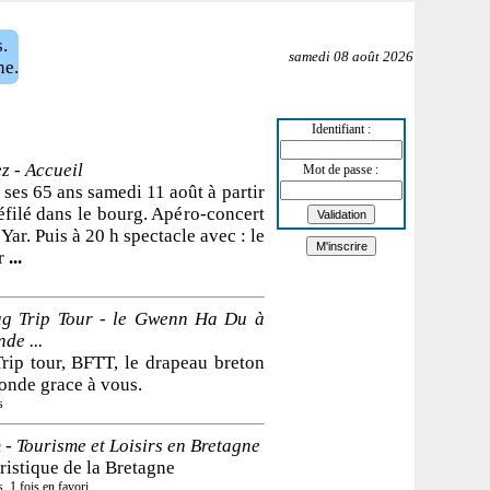
.
samedi 08 août 2026
ne.
Identifiant :
z - Accueil
Mot de passe :
e ses 65 ans samedi 11 août à partir
filé dans le bourg. Apéro-concert
Yar. Puis à 20 h spectacle avec : le
ar
...
ag Trip Tour - le Gwenn Ha Du à
de ...
rip tour, BFTT, le drapeau breton
onde grace à vous.
s
- Tourisme et Loisirs en Bretagne
uristique de la Bretagne
, 1 fois en favori