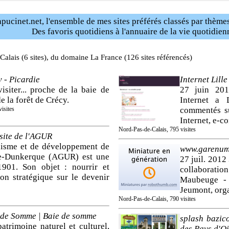
pucinet.net, l'ensemble de mes sites préférés classés par thèmes
Des favoris quotidiens à l'annuaire de la vie quotidien
alais (6 sites), du domaine La France (126 sites référencés)
 - Picardie
Internet Lille
visiter... proche de la baie de
27 juin 2
 la forêt de Crécy.
Internet a 
isites
commentés s
Internet, e-c
Nord-Pas-de-Calais, 795 visites
site de l'AGUR
nisme et de développement de
www.garenume
re-Dunkerque (AGUR) est une
27 juil. 2012
1901. Son objet : nourrir et
collaborat
ion stratégique sur le devenir
Maubeuge - 
Jeumont, orga
Nord-Pas-de-Calais, 790 visites
 de Somme | Baie de somme
splash bazi
atrimoine naturel et culturel,
des Pays d'Ois