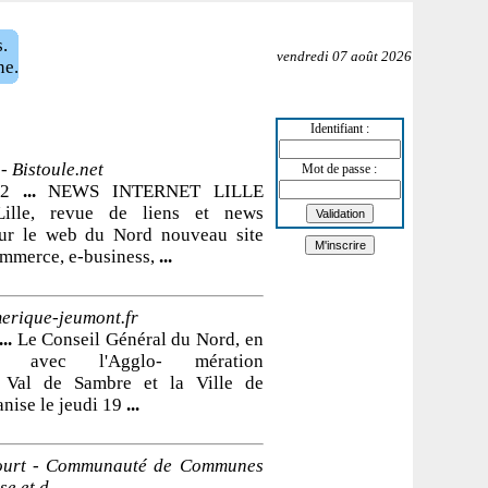
.
vendredi 07 août 2026
ne.
Identifiant :
 - Bistoule.net
Mot de passe :
012
...
NEWS INTERNET LILLE
Lille, revue de liens et news
ur le web du Nord nouveau site
ommerce, e-business,
...
rique-jeumont.fr
...
Le Conseil Général du Nord, en
ion avec l'Agglo- mération
Val de Sambre et la Ville de
nise le jeudi 19
...
court - Communauté de Communes
e et d ...