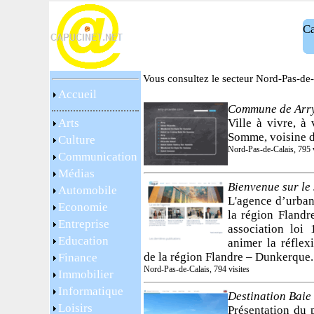
Ca
Vous consultez le secteur Nord-Pas-de-C
Accueil
Commune de Arry
Arts
Ville à vivre, à 
Somme, voisine de
Culture
Nord-Pas-de-Calais, 795 v
Communication
Médias
Bienvenue sur le 
Automobile
L'agence d’urba
Economie
la région Fland
Entreprise
association loi 
Education
animer la réflex
de la région Flandre – Dunkerque.
Finance
Nord-Pas-de-Calais, 794 visites
Immobilier
Informatique
Destination Baie
Loisirs
Présentation du p