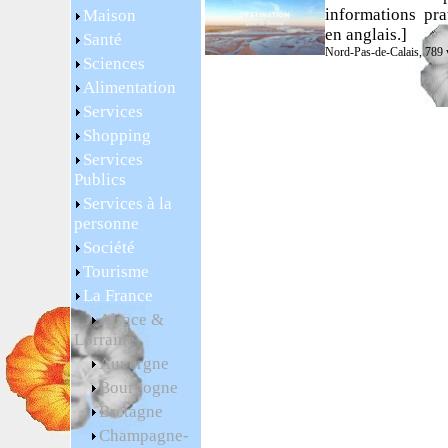
informations pra
Maison
en anglais.]
Santé
Nord-Pas-de-Calais, 789 v
Sciences
Alimentation
Services
Shopping
Services
Publics
Services à la
personne
Société
Tourisme
La France
Alsace &
Lorraine
Auvergne
Bourgogne
Bretagne
Champagne-