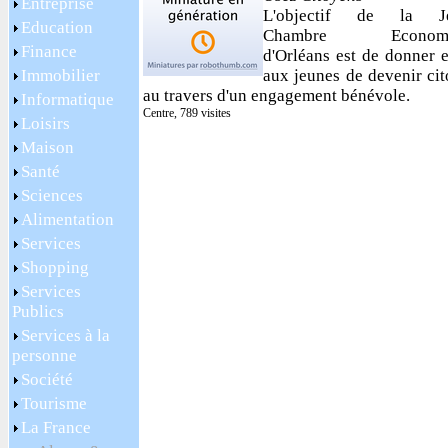
Entreprise
L'objectif de la J
Education
Chambre Economi
Finance
d'Orléans est de donner 
Immobilier
aux jeunes de devenir ci
au travers d'un engagement bénévole.
Informatique
Centre, 789 visites
Loisirs
Maison
Santé
Sciences
Alimentation
Services
Shopping
Services
Publics
Services à la
personne
Société
Tourisme
La France