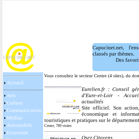
Capucinet.net, l'e
classés par thèmes.
Des favori
Vous consultez le secteur Centre (4 sites), du do
Accueil
Eurelien.fr : Conseil gé
Arts
d'Eure-et-Loir - Accuei
actualités
Culture
Site officiel. Son action
Communication
économique et informat
Médias
touristiques et pratiques sur le département
Automobile
Centre, 789 visites
Economie
Osez Citoyens